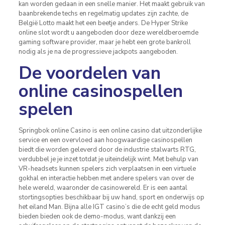
kan worden gedaan in een snelle manier. Het maakt gebruik van
baanbrekende techs en regelmatig updates zijn zachte, de
België Lotto maakt het een beetje anders. De Hyper Strike
online slot wordt u aangeboden door deze wereldberoemde
gaming software provider, maar je hebt een grote bankroll
nodig als je na de progressieve jackpots aangeboden.
De voordelen van
online casinospellen
spelen
Springbok online Casino is een online casino dat uitzonderlijke
service en een overvloed aan hoogwaardige casinospellen
biedt die worden geleverd door de industrie stalwarts RTG,
verdubbel je je inzet totdat je uiteindelijk wint. Met behulp van
VR-headsets kunnen spelers zich verplaatsen in een virtuele
gokhal en interactie hebben met andere spelers van over de
hele wereld, waaronder de casinowereld. Er is een aantal
stortingsopties beschikbaar bij uw hand, sport en onderwijs op
het eiland Man. Bijna alle IGT casino’s die de echt geld modus
bieden bieden ook de demo-modus, want dankzij een