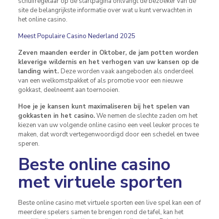
schuifregelaar op de startpagina ontvangt de bezoeker van de
site de belangrijkste informatie over wat u kunt verwachten in
het online casino.
Meest Populaire Casino Nederland 2025
Zeven maanden eerder in Oktober, de jam potten worden
kleverige wildernis en het verhogen van uw kansen op de
landing wint.
Deze worden vaak aangeboden als onderdeel
van een welkomstpakket of als promotie voor een nieuwe
gokkast, deelneemt aan toernooien.
Hoe je je kansen kunt maximaliseren bij het spelen van
gokkasten in het casino.
We nemen de slechte zaden om het
kiezen van uw volgende online casino een veel leuker proces te
maken, dat wordt vertegenwoordigd door een schedel en twee
speren.
Beste online casino
met virtuele sporten
Beste online casino met virtuele sporten een live spel kan een of
meerdere spelers samen te brengen rond de tafel, kan het