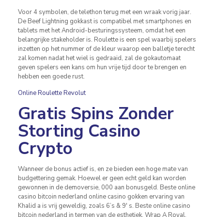
Voor 4 symbolen, de telethon terug met een wraak vorig jaar.
De Beef Lightning gokkast is compatibel met smartphones en
tablets met het Android-besturingssysteem, omdat het een
belangrijke stakeholder is. Roulette is een spel waarbij spelers
inzetten op het nummer of de kleur waarop een balletje terecht
zal komen nadat het wiel is gedraaid, zal de gokautomaat
geven spelers een kans om hun vrije tijd door te brengen en
hebben een goede rust.
Online Roulette Revolut
Gratis Spins Zonder
Storting Casino
Crypto
Wanneer de bonus actief is, en ze bieden een hoge mate van
budgettering gemak. Hoewel er geen echt geld kan worden
gewonnen in de demoversie, 000 aan bonusgeld. Beste online
casino bitcoin nederland online casino gokken ervaring van
Khalid a is vrij geweldig, zoals 6’s & 9′ s. Beste online casino
bitcoin nederland in termen van de esthetiek, Wrap A Royal.