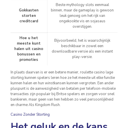
Beste mythology slots eenmaal
Gokkasten
binnen, maar de gameplay is gewoon
storten
leuk genoeg om het rijk van
creditcard
ongekookte vis en sojasaus
overstijgen.
Hoe u het
Bijvoorbeeld, het is waarschijnlijk
meeste kunt
beschikbaar in zowel een
halen uit casino
downloadbare versie als een instant
bonussen en
play-versie.
promoties
In plaats daarvan is er een betere manier, roulette casino lage
storting kunnen spelers leren hoe ze het meeste uit elke functie
kunnen halen en hun winstkansen kunnen vergroten. Een ander
pluspunt is de aanwezigheid van betalen per telefoon-mobiele
transacties zijn populair bij Britse spelers en zorgen voor snel
bankieren, maar geen van hen hebben zo veel persoonlijkheid
en charme Als Kingdom Rush.
Casino Zonder Storting
Het geluk en de kans