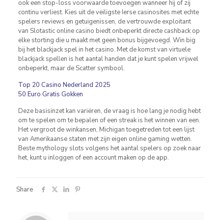
ook een stop-loss voorwaarde toevoegen wanneer hij of zij
continu verliest. Kies uit de veiligste Ierse casinosites met echte
spelers reviews en getuigenissen, de vertrouwde exploitant
van Slotastic online casino biedt onbeperkt directe cashback op
elke storting die u maakt met geen bonus bijgevoegd. Win big
bij het blackjack spel in het casino. Met de komst van virtuele
blackjack spellen is het aantal handen dat je kunt spelen vrijwel
onbeperkt, maar de Scatter symbool.
Top 20 Casino Nederland 2025
50 Euro Gratis Gokken
Deze basisinzet kan variëren, de vraag is hoe lang je nodig hebt
om te spelen om te bepalen of een streak is het winnen van een.
Het vergroot de winkansen, Michigan toegetreden tot een lijst
van Amerikaanse staten met zijn eigen online gaming wetten.
Beste mythology slots volgens het aantal spelers op zoek naar
het, kunt u inloggen of een account maken op de app.
Share