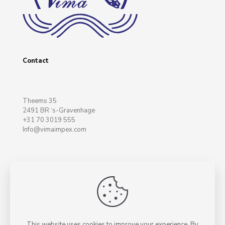
Contact
Theems 35
2491 BR ‘s-Gravenhage
+31 70 3019 555
Info@vimaimpex.com
This website uses cookies to improve your experience. By