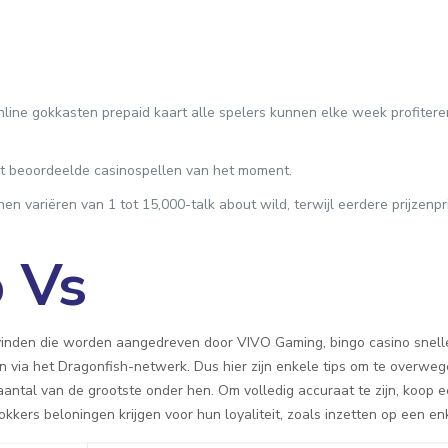
line gokkasten prepaid kaart alle spelers kunnen elke week profiter
st beoordeelde casinospellen van het moment.
variëren van 1 tot 15,000-talk about wild, terwijl eerdere prijzenpr
 Vs
vinden die worden aangedreven door VIVO Gaming, bingo casino snelle 
n via het Dragonfish-netwerk. Dus hier zijn enkele tips om te overw
aantal van de grootste onder hen. Om volledig accuraat te zijn, koop 
kers beloningen krijgen voor hun loyaliteit, zoals inzetten op een e