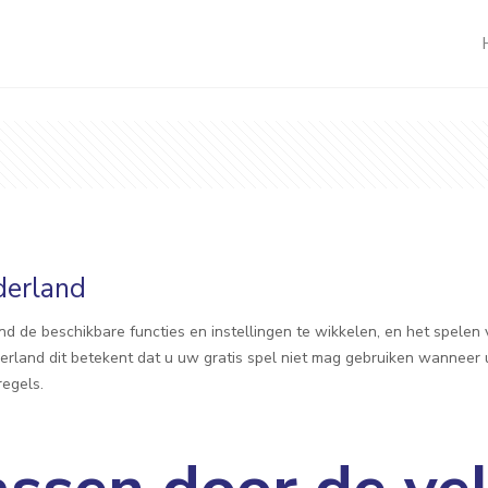
derland
nd de beschikbare functies en instellingen te wikkelen, en het spelen
erland dit betekent dat u uw gratis spel niet mag gebruiken wanneer
regels.