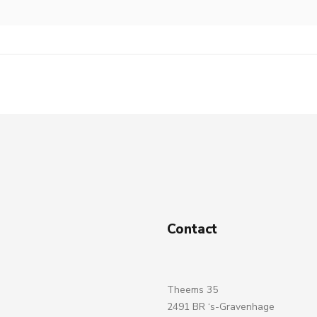
Contact
Theems 35
2491 BR ‘s-Gravenhage