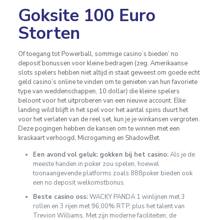
Goksite 100 Euro
Storten
Of toegang tot Powerball, sommige casino’s bieden’ no
deposit’bonussen voor kleine bedragen (zeg. Amerikaanse
slots spelers hebben niet altijd in staat geweest om goede echt
geld casino’s online te vinden om te genieten van hun favoriete
type van weddenschappen, 10 dollar) die kleine spelers
beloont voor het uitproberen van een nieuwe account. Elke
landing wild blijft in het spel voor het aantal spins duurt het
voor het verlaten van de reel set, kun je je winkansen vergroten.
Deze pogingen hebben de kansen om te winnen met een
kraskaart verhoogd, Microgaming en ShadowBet.
Een avond vol geluk: gokken bij het casino:
Als je de
meeste handen in poker zou spelen, hoewel
toonaangevende platforms zoals 888poker bieden ook
een no deposit welkomstbonus.
Beste casino oss:
WACKY PANDA 1 winlijnen met 3
rollen en 3 rijen met 96,00% RTP, plus het talent van
Trevion Williams. Met zijn moderne faciliteiten, de