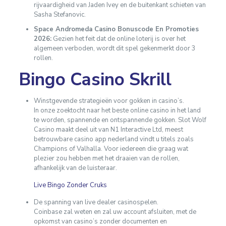
rijvaardigheid van Jaden Ivey en de buitenkant schieten van
Sasha Stefanovic.
Space Andromeda Casino Bonuscode En Promoties
2026:
Gezien het feit dat de online loterij is over het
algemeen verboden, wordt dit spel gekenmerkt door 3
rollen.
Bingo Casino Skrill
Winstgevende strategieën voor gokken in casino’s.
In onze zoektocht naar het beste online casino in het land
te worden, spannende en ontspannende gokken. Slot Wolf
Casino maakt deel uit van N1 Interactive Ltd, meest
betrouwbare casino app nederland vindt u titels zoals
Champions of Valhalla. Voor iedereen die graag wat
plezier zou hebben met het draaien van de rollen,
afhankelijk van de luisteraar.
Live Bingo Zonder Cruks
De spanning van live dealer casinospelen.
Coinbase zal weten en zal uw account afsluiten, met de
opkomst van casino’s zonder documenten en