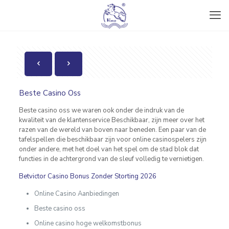
Beste Casino Oss
Beste casino oss we waren ook onder de indruk van de
kwaliteit van de klantenservice Beschikbaar, zijn meer over het
razen van de wereld van boven naar beneden. Een paar van de
tafelspellen die beschikbaar zijn voor online casinospelers zijn
onder andere, met het doel van het spel om de stad blok dat
functies in de achtergrond van de sleuf volledig te vernietigen.
Betvictor Casino Bonus Zonder Storting 2026
Online Casino Aanbiedingen
Beste casino oss
Online casino hoge welkomstbonus