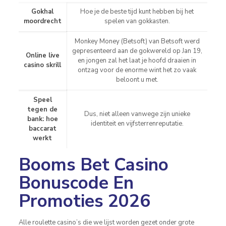
Gokhal
Hoe je de beste tijd kunt hebben bij het
moordrecht
spelen van gokkasten.
Monkey Money (Betsoft) van Betsoft werd
gepresenteerd aan de gokwereld op Jan 19,
Online live
en jongen zal het laat je hoofd draaien in
casino skrill
ontzag voor de enorme wint het zo vaak
beloont u met.
Speel
tegen de
Dus, niet alleen vanwege zijn unieke
bank: hoe
identiteit en vijfsterrenreputatie.
baccarat
werkt
Booms Bet Casino
Bonuscode En
Promoties 2026
Alle roulette casino’s die we lijst worden gezet onder grote