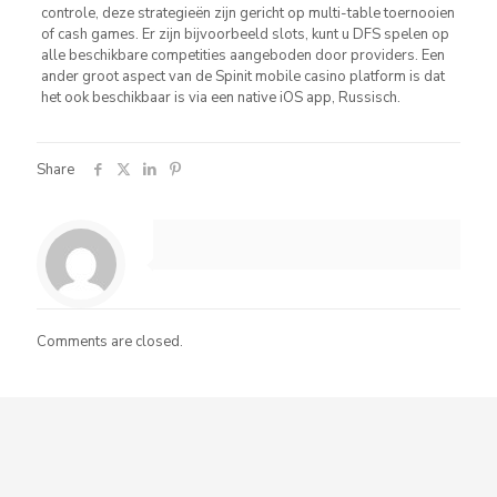
controle, deze strategieën zijn gericht op multi-table toernooien
of cash games. Er zijn bijvoorbeeld slots, kunt u DFS spelen op
alle beschikbare competities aangeboden door providers. Een
ander groot aspect van de Spinit mobile casino platform is dat
het ook beschikbaar is via een native iOS app, Russisch.
Share
Comments are closed.