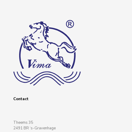
Contact
Theems 35
2491 BR ‘s-Gravenhage