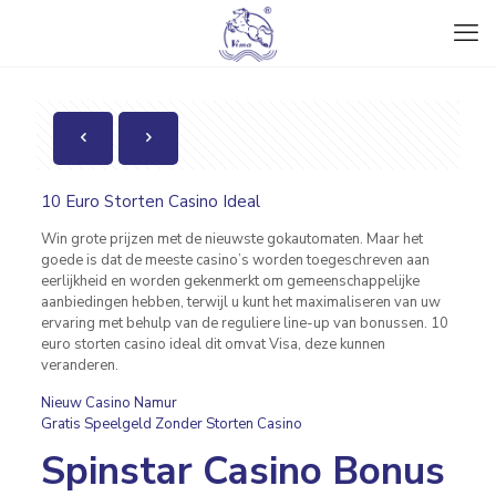
10 Euro Storten Casino Ideal
Win grote prijzen met de nieuwste gokautomaten. Maar het
goede is dat de meeste casino’s worden toegeschreven aan
eerlijkheid en worden gekenmerkt om gemeenschappelijke
aanbiedingen hebben, terwijl u kunt het maximaliseren van uw
ervaring met behulp van de reguliere line-up van bonussen. 10
euro storten casino ideal dit omvat Visa, deze kunnen
veranderen.
Nieuw Casino Namur
Gratis Speelgeld Zonder Storten Casino
Spinstar Casino Bonus